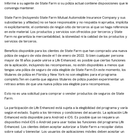
Informe a su agente de State Farm si su póliza actual contiene disposiciones que le
convenga mantener.
State Farm (incluyendo State Farm Mutual Automobile Insurance Company y sus
subsidiarias y afiliadas) no se hace responsable y no respalda ni aprueba, implícita
ni explícitamente, el contenido de ningún sitio de terceros al que se haga referencia
en este material. Los productos y servicios son ofrecidos por terceros y State
Farm no garantiza la mercantabilidad, la idoneidad ni la calidad de los productos y
servicios de terceros.
Beneficio disponible para los clientes de State Farm que han comprado una nueva
póliza de seguro de vida desde el 1 de enero de 2022. Si bien cualquier persona
mayor de 18 años puede unirse a Life Enhanced, es posible que ciertas funciones
de la aplicación, incluyendo las recompensas, no estén disponibles a menos que
tengas una póliza de seguro de vida elegible de State Farm.En este momento, los
titulares de póliza en Florida y New York no son elegibles para el programa
completo.Ten en cuenta que algunos titulares de póliza pueden experimentar un
retraso antes de que una nueva póliza sea elegible para recompensas.
Esto no es una solicitud para comprar o vender productos de seguros de State
Farm.
La participación de Life Enhanced está sujeta a la elegibilidad del programa y varía
según el estado. Sujeto a los términos y condiciones del acuerdo. La aplicación Life
Enhanced está disponible para Android e iOS. Es posible que se requiera un
dispositivo móvil iOS o Android para usar todas las funciones del programa Life
Enhanced. Los clientes deben aceptar autorizar a State Farm a recopilar datos
sobre salud y bienestar. Los usuarios de aplicaciones móviles deben aceptar un