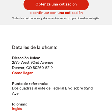
postal
postal
Obtenga una cotización
de
de
5
5
o continuar con una cotización
dígitos
dígitos
Todas las cotizaciones y documentos serán proporcionados en inglés.
Detalles de la oficina:
Dirección física:
2775 West 92nd Avenue
Denver
,
CO
80260-5219
Cómo llegar
Punto de referencia:
Dos cuadras al este de Federal Blvd sobre 92nd
Ave.
Idiomas:
Inglés