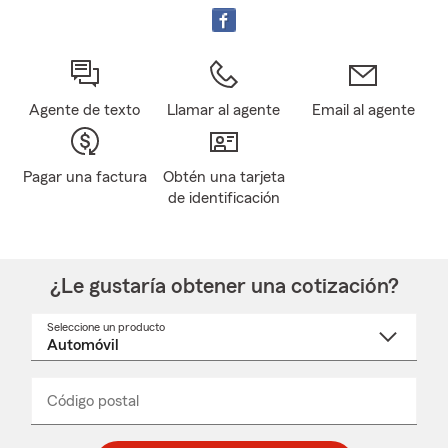
Agente de texto
Llamar al agente
Email al agente
Pagar una factura
Obtén una tarjeta
de identificación
¿Le gustaría obtener una cotización?
Seleccione un producto
Seleccione
un
nombre
de
producto
del
Código postal
Ingresa
Ingresa
_____
menú
un
un
desplegable
código
código