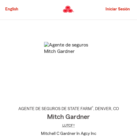
Pasar
al
English
Iniciar Sesión
contenido
principal
Comienzo
del
contenido
principal
®
AGENTE DE SEGUROS DE STATE FARM
,
DENVER
, CO
Mitch Gardner
LUTCF®
Mitchell C Gardner In Agcy Inc