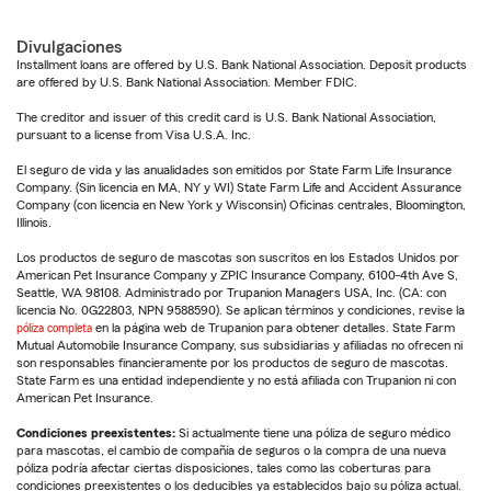
Divulgaciones
Installment loans are offered by U.S. Bank National Association. Deposit products
are offered by U.S. Bank National Association. Member FDIC.
The creditor and issuer of this credit card is U.S. Bank National Association,
pursuant to a license from Visa U.S.A. Inc.
El seguro de vida y las anualidades son emitidos por State Farm Life Insurance
Company. (Sin licencia en MA, NY y WI) State Farm Life and Accident Assurance
Company (con licencia en New York y Wisconsin) Oficinas centrales, Bloomington,
Illinois.
Los productos de seguro de mascotas son suscritos en los Estados Unidos por
American Pet Insurance Company y ZPIC Insurance Company, 6100-4th Ave S,
Seattle, WA 98108. Administrado por Trupanion Managers USA, Inc. (CA: con
licencia No. 0G22803, NPN 9588590). Se aplican términos y condiciones, revise la
póliza completa
en la página web de Trupanion para obtener detalles. State Farm
Mutual Automobile Insurance Company, sus subsidiarias y afiliadas no ofrecen ni
son responsables financieramente por los productos de seguro de mascotas.
State Farm es una entidad independiente y no está afiliada con Trupanion ni con
American Pet Insurance.
Condiciones preexistentes:
Si actualmente tiene una póliza de seguro médico
para mascotas, el cambio de compañía de seguros o la compra de una nueva
póliza podría afectar ciertas disposiciones, tales como las coberturas para
condiciones preexistentes o los deducibles ya establecidos bajo su póliza actual.